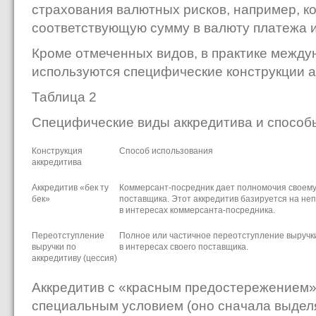
страхования валютных рисков, например, к
соответствующую сумму в валюту платежа и 
Кроме отмеченных видов, в практике между
используются специфические конструкции ак
Таблица 2
Специфические виды аккредитива и способ
Конструкция
Способ использования
аккредитива
Аккредитив «бек ту
Коммерсант-посредник дает полномочия своему 
бек»
поставщика. Этот аккредитив базируется на не
в интересах коммерсанта-посредника.
Переотступление
Полное или частичное переотступление выручк
выручки по
в интересах своего поставщика.
аккредитиву (цессия)
Аккредитив с «красным предостережением» 
специальным условием (оно сначала выдел