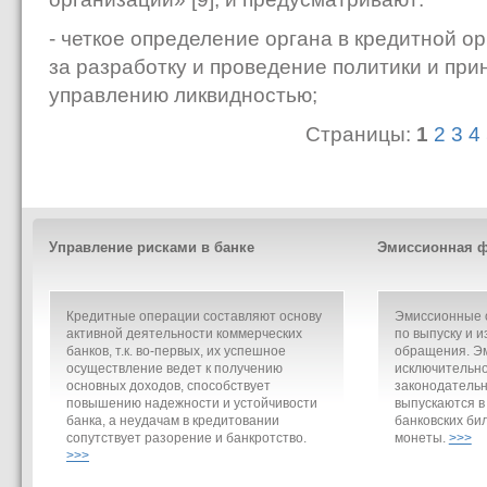
- четкое определение органа в кредитной о
за разработку и проведение политики и при
управлению ликвидностью;
Страницы:
1
2
3
4
Управление рисками в банке
Эмиссионная ф
Кредитные операции составляют основу
Эмиссионные о
активной деятельности коммерческих
по выпуску и и
банков, т.к. во-первых, их успешное
обращения. Э
осуществление ведет к получению
исключительно
основных доходов, способствует
законодательн
повышению надежности и устойчивости
выпускаются в
банка, а неудачам в кредитовании
банковских би
сопутствует разорение и банкротство.
монеты.
>>>
>>>