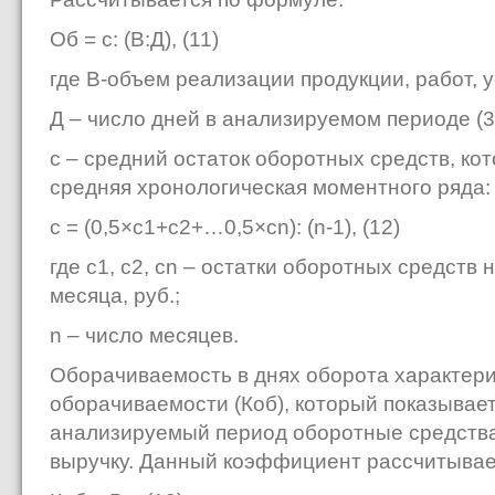
Об = с: (В:Д), (11)
где В-объем реализации продукции, работ, у
Д – число дней в анализируемом периоде (360
с – средний остаток оборотных средств, ко
средняя хронологическая моментного ряда:
с = (0,5×с1+с2+…0,5×сn): (n-1), (12)
где с1, с2, сn – остатки оборотных средств 
месяца, руб.;
n – число месяцев.
Оборачиваемость в днях оборота характер
оборачиваемости (Коб), который показывает,
анализируемый период оборотные средств
выручку. Данный коэффициент рассчитывае