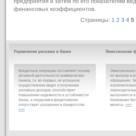
предприятия и затем по его показателям ве
финансовых коэффициентов.
Страницы:
1
2
3
4
5
Управление рисками в банке
Эмиссионная ф
Кредитные операции составляют основу
Эмиссионные о
активной деятельности коммерческих
по выпуску и и
банков, т.к. во-первых, их успешное
обращения. Э
осуществление ведет к получению
исключительно
основных доходов, способствует
законодательн
повышению надежности и устойчивости
выпускаются в
банка, а неудачам в кредитовании
банковских би
сопутствует разорение и банкротство.
монеты.
>>>
>>>