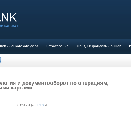
новы банковского дела
Страхование
Фонды и фондовый рынок
логия и документооборот по операциям,
ыми картами
Страницы:
1
2
3
4