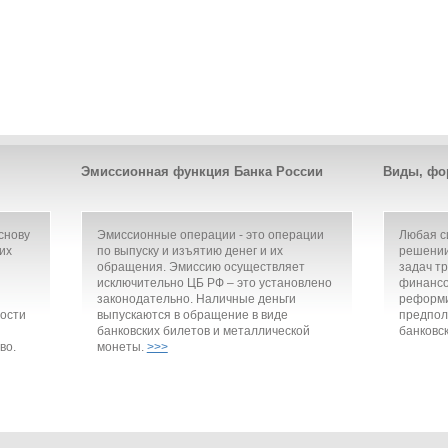
Эмиссионная функция Банка России
Виды, фо
снову
Эмиссионные операции - это операции
Любая с
их
по выпуску и изъятию денег и их
решении
обращения. Эмиссию осуществляет
задач т
исключительно ЦБ РФ – это установлено
финансо
законодательно. Наличные деньги
реформи
ости
выпускаются в обращение в виде
предпол
банковских билетов и металлической
банковск
во.
монеты.
>>>