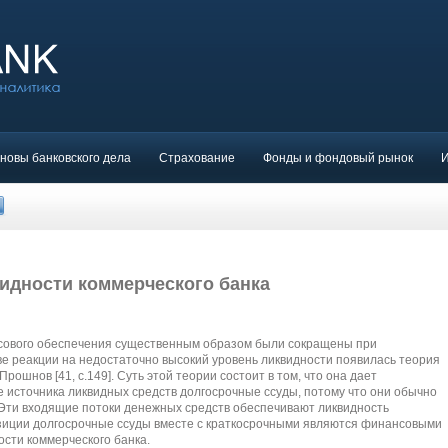
новы банковского дела
Страхование
Фонды и фондовый рынок
идности коммерческого банка
ансового обеспечения существенным образом были сокращены при
тве реакции на недостаточно высокий уровень ликвидности появилась теория
рошнов [41, с.149]. Суть этой теории состоит в том, что она дает
е источника ликвидных средств долгосрочные ссуды, потому что они обычно
Эти входящие потоки денежных средств обеспечивают ликвидность
озиции долгосрочные ссуды вместе с краткосрочными являются финансовыми
сти коммерческого банка.