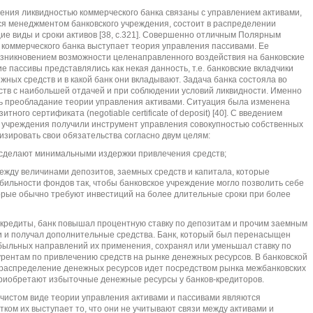
ния ликвидностью коммерческого банка связаны с управлением активами,
тся менеджментом банковского учреждения, состоит в распределении
е виды и сроки активов [38, с.321]. Совершенно отличным Полярным
коммерческого банка выступает теория управления пассивами. Ее
возникновением возможности целенаправленного воздействия на банковские
кие пассивы представлялись как некая данность, т.е. банковские вкладчики
ных средств и в какой банк они вкладывают. Задача банка состояла во
тв с наибольшей отдачей и при соблюдении условий ликвидности. Именно
 преобладание теории управления активами. Ситуация была изменена
ого сертификата (negotiable certificate of deposit) [40]. С введением
 учреждения получили инструмент управления совокупностью собственных
ризировать свои обязательства согласно двум целям:
е сделают минимальными издержки привлечения средств;
ежду величинами депозитов, заемных средств и капитала, которые
ильности фондов так, чтобы банковское учреждение могло позволить себе
орые обычно требуют инвестиций на более длительные сроки при более
 кредиты, банк повышал процентную ставку по депозитам и прочим заемным
и и получал дополнительные средства. Банк, который был перенасыщен
быльных направлений их применения, сохранял или уменьшал ставку по
рентам по привлечению средств на рынке денежных ресурсов. В банковской
распределение денежных ресурсов идет посредством рынка межбанковских
приобретают избыточные денежные ресурсы у банков-кредиторов.
в чистом виде теории управления активами и пассивами являются
ом их выступает то, что они не учитывают связи между активами и