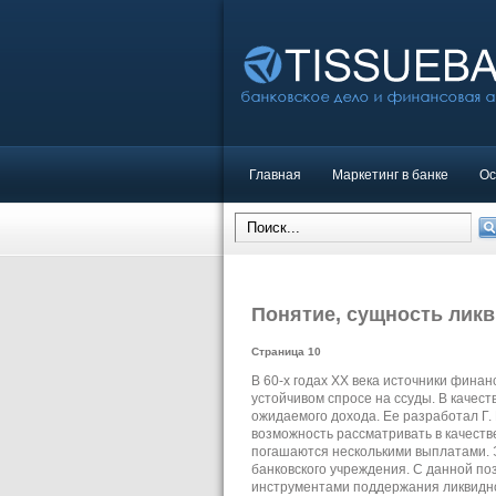
Главная
Маркетинг в банке
Ос
Понятие, сущность ликв
Страница 10
В 60-х годах XX века источники фин
устойчивом спросе на ссуды. В качес
ожидаемого дохода. Ее разработал Г. П
возможность рассматривать в качеств
погашаются несколькими выплатами. 
банковского учреждения. С данной п
инструментами поддержания ликвидно