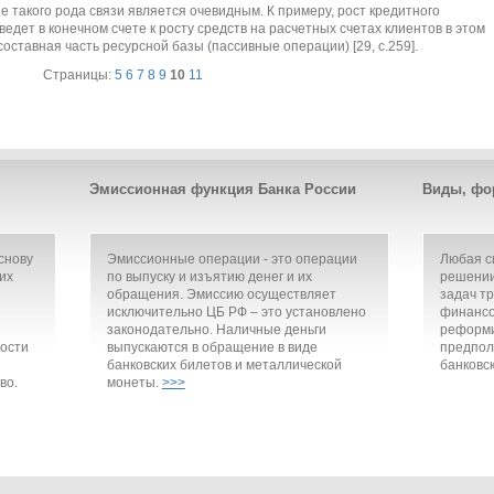
 такого рода связи является очевидным. К примеру, рост кредитного
едет в конечном счете к росту средств на расчетных счетах клиентов в этом
составная часть ресурсной базы (пассивные операции) [29, с.259].
Страницы:
5
6
7
8
9
10
11
Эмиссионная функция Банка России
Виды, фо
снову
Эмиссионные операции - это операции
Любая с
их
по выпуску и изъятию денег и их
решении
обращения. Эмиссию осуществляет
задач т
исключительно ЦБ РФ – это установлено
финансо
законодательно. Наличные деньги
реформи
ости
выпускаются в обращение в виде
предпол
банковских билетов и металлической
банковск
во.
монеты.
>>>