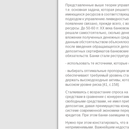
Представленные выше теории управле
т.е. основная задача, которая решае
имеющихся ресурсов в соответствующи
подходом к управлению ликвидностью 
появление связано, прежде всего, с 
ресурсы. До 50-60 гг. XX века банковс
решали самостоятельно, сколько денеж
вложении полученных денежных средс
данным обстоятельством объяснялось
после введения обращающегося депозитн
депозитных сертификатов банковские
обязательств. Банки стали реструкту
- использовать те источники, которы
- выбирать оптимальные пропорции м
обеспечивают требуемый уровень стаб
держать высокодоходные активы, кот
высоком уровне риска [41, с.158].
Сталкиваясь с возрастание спроса на
средствам в сравнении с конкурентам
свободными средствами, не имел при
депозитам, давая преимущества конку
системе современной экономики пере
кредитов. При этом банки-заемщики 
Нужно при этом констатировать, что 
неприменимыми. Важнейшим недостатк