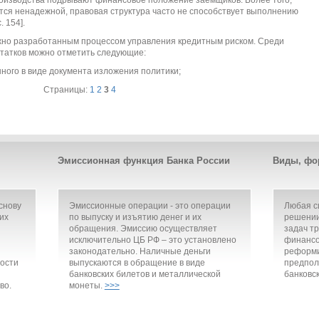
ся ненадежной, правовая структура часто не способствует выполнению
. 154].
жно разработанным процессом управления кредитным риском. Среди
татков можно отметить следующие:
ного в виде документа изложения политики;
Страницы:
1
2
3
4
Эмиссионная функция Банка России
Виды, фо
снову
Эмиссионные операции - это операции
Любая с
их
по выпуску и изъятию денег и их
решении
обращения. Эмиссию осуществляет
задач т
исключительно ЦБ РФ – это установлено
финансо
законодательно. Наличные деньги
реформи
ости
выпускаются в обращение в виде
предпол
банковских билетов и металлической
банковск
во.
монеты.
>>>