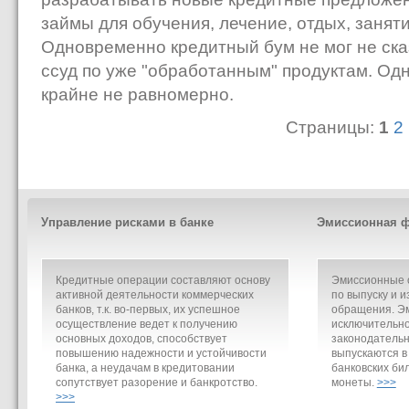
займы для обучения, лечение, отдых, заняти
Одновременно кредитный бум не мог не ска
ссуд по уже "обработанным" продуктам. Од
крайне не равномерно.
Страницы:
1
2
Управление рисками в банке
Эмиссионная ф
Кредитные операции составляют основу
Эмиссионные о
активной деятельности коммерческих
по выпуску и и
банков, т.к. во-первых, их успешное
обращения. Э
осуществление ведет к получению
исключительно
основных доходов, способствует
законодательн
повышению надежности и устойчивости
выпускаются в
банка, а неудачам в кредитовании
банковских би
сопутствует разорение и банкротство.
монеты.
>>>
>>>