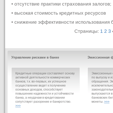
• отсутствие практики страхования залогов;
• высокая стоимость кредитных ресурсов
• снижение эффективности использования б
Страницы:
1
2
3
Управление рисками в банке
Эмиссионная ф
Кредитные операции составляют основу
Эмиссионные о
активной деятельности коммерческих
по выпуску и и
банков, т.к. во-первых, их успешное
обращения. Э
осуществление ведет к получению
исключительно
основных доходов, способствует
законодательн
повышению надежности и устойчивости
выпускаются в
банка, а неудачам в кредитовании
банковских би
сопутствует разорение и банкротство.
монеты.
>>>
>>>