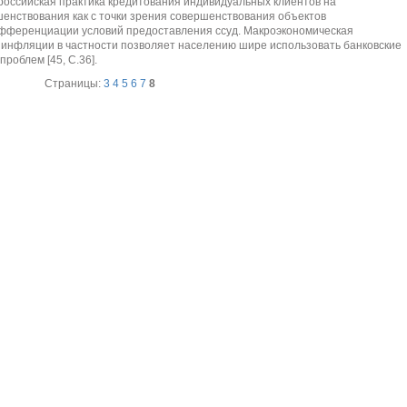
 российская практика кредитования индивидуальных клиентов на
енствования как с точки зрения совершенствования объектов
дифференциации условий предоставления ссуд. Макроэкономическая
 инфляции в частности позволяет населению шире использовать банковские
роблем [45, С.36].
Страницы:
3
4
5
6
7
8