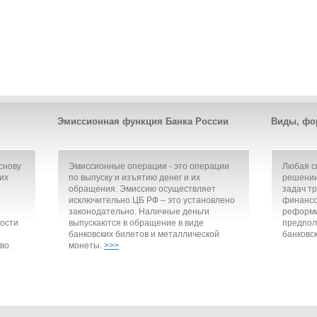
Эмиссионная функция Банка России
Виды, фо
снову
Эмиссионные операции - это операции
Любая с
их
по выпуску и изъятию денег и их
решении
обращения. Эмиссию осуществляет
задач т
исключительно ЦБ РФ – это установлено
финансо
законодательно. Наличные деньги
реформи
ости
выпускаются в обращение в виде
предпол
банковских билетов и металлической
банковск
во.
монеты.
>>>