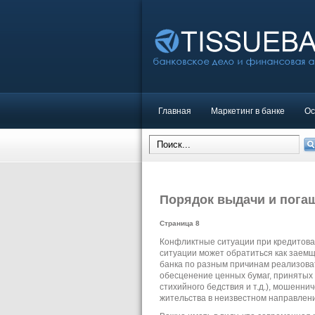
Главная
Маркетинг в банке
Ос
Порядок выдачи и пога
Страница 8
Конфликтные ситуации при кредитова
ситуации может обратиться как заемщи
банка по разным причинам реализоват
обесценение ценных бумаг, принятых 
стихийного бедствия и т.д.), мошенн
жительства в неизвестном направлен