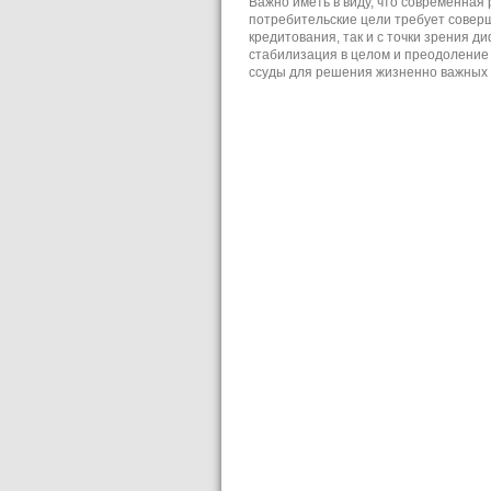
Важно иметь в виду, что современная
потребительские цели требует соверш
кредитования, так и с точки зрения 
стабилизация в целом и преодоление
ссуды для решения жизненно важных п