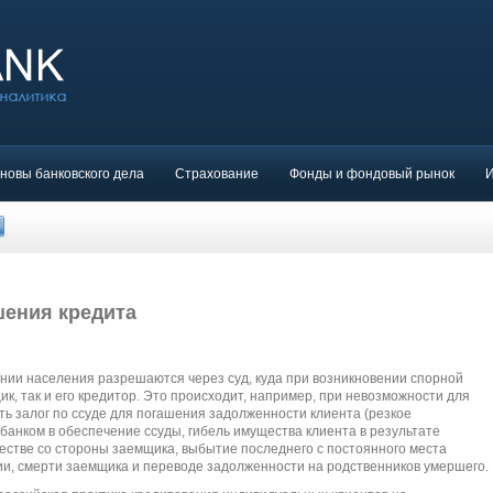
новы банковского дела
Страхование
Фонды и фондовый рынок
шения кредита
нии населения разрешаются через суд, куда при возникновении спорной
к, так и его кредитор. Это происходит, например, при невозможности для
ь залог по ссуде для погашения задолженности клиента (резкое
банком в обеспечение ссуды, гибель имущества клиента в результате
ичестве со стороны заемщика, выбытие последнего с постоянного места
ии, смерти заемщика и переводе задолженности на родственников умершего.