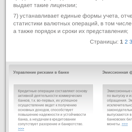
выдает такие лицензии;
7) устанавливает единые формы учета, отч
статистики валютных операций, в том числ
а также порядок и сроки их представления;
Страницы:
1
2
Управление рисками в банке
Эмиссионная ф
Кредитные операции составляют основу
Эмиссионные о
активной деятельности коммерческих
по выпуску и и
банков, т.к. во-первых, их успешное
обращения. Э
осуществление ведет к получению
исключительно
основных доходов, способствует
законодательн
повышению надежности и устойчивости
выпускаются в
банка, а неудачам в кредитовании
банковских би
сопутствует разорение и банкротство.
монеты.
>>>
>>>