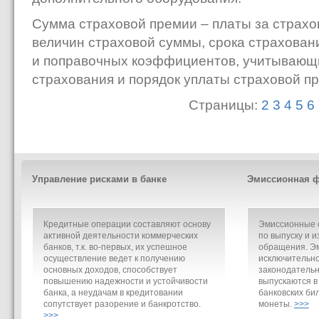
Сумма страховой премии – платы за страхо
величин страховой суммы, срока страхован
и поправочных коэффициентов, учитывающи
страхования и порядок уплаты страховой п
Страницы:
2
3
4
5
6
Управление рисками в банке
Эмиссионная ф
Кредитные операции составляют основу
Эмиссионные о
активной деятельности коммерческих
по выпуску и и
банков, т.к. во-первых, их успешное
обращения. Э
осуществление ведет к получению
исключительно
основных доходов, способствует
законодательн
повышению надежности и устойчивости
выпускаются в
банка, а неудачам в кредитовании
банковских би
сопутствует разорение и банкротство.
монеты.
>>>
>>>