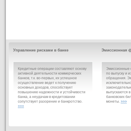
Управление рисками в банке
Эмиссионная ф
Кредитные операции составляют основу
Эмиссионные о
активной деятельности коммерческих
по выпуску и и
банков, т.к. во-первых, их успешное
обращения. Э
осуществление ведет к получению
исключительно
основных доходов, способствует
законодательн
повышению надежности и устойчивости
выпускаются в
банка, а неудачам в кредитовании
банковских би
сопутствует разорение и банкротство.
монеты.
>>>
>>>