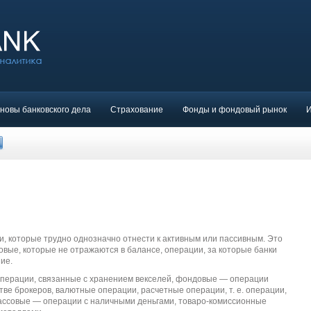
новы банковского дела
Страхование
Фонды и фондовый рынок
, которые трудно однозначно отнести к активным или пассивным. Это
овые, которые не отражаются в балансе, операции, за которые банки
ие.
перации, связанные с хранением векселей, фондовые — операции
тве брокеров, валютные операции, расчетные операции, т. е. операции,
кассовые — операции с наличными деньгами, товаро-комиссионные