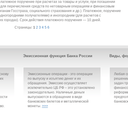
латежное поручение при расчетах за товары и услуги, при погашении
е для перечисления средств по нетоварным операциям и финансовым
ганам Госстраха, социального страхования и др.). Платежное, поручение
одногородними получателями) и иногородним (для расчетов с
х городах). Срок действия платежного поручения — 10 дней.
Страницы:
1
2
3
4
5
6
Эмиссионная функция Банка России
Виды, фо
снову
Эмиссионные операции - это операции
Любая с
их
по выпуску и изъятию денег и их
решении
обращения. Эмиссию осуществляет
задач т
исключительно ЦБ РФ – это установлено
финансо
законодательно. Наличные деньги
реформи
ости
выпускаются в обращение в виде
предпол
банковских билетов и металлической
банковск
во.
монеты.
>>>