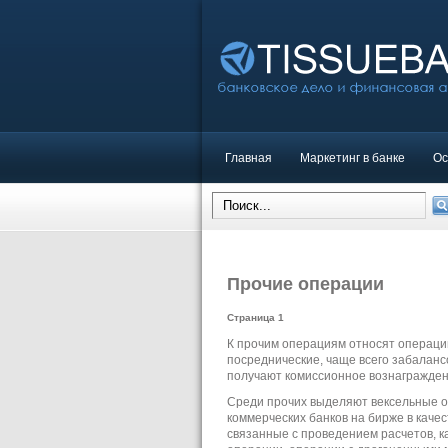
Главная
Маркетинг в банке
Ос
Прочие операции
Страница 1
К прочим операциям относят операции
посреднические, чаще всего забаланс
получают комиссионное вознагражден
Среди прочих выделяют вексельные о
коммерческих банков на бирже в качес
связанные с проведением расчетов, 