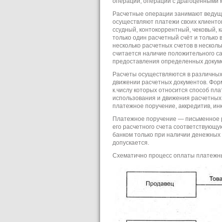
операции, операции с драгоценными 
Расчетные операции занимают ведуще
осуществляют платежи своих клиентов
ссудный, контокоррентный, чековый, ка
только один расчетный счёт и только 
несколько расчетных счетов в нескол
считается наличие положительного сал
предоставления определенных докум
Расчеты осуществляются в различных
движении расчетных документов. Фор
к.числу которых относится способ пл
использования и движения расчетных
платежное поручение, аккредитив, инк
Платежное поручение — письменное р
его расчетного счета соответствующу
банком только при наличии денежных 
допускается.
Схематично процесс оплаты платежным