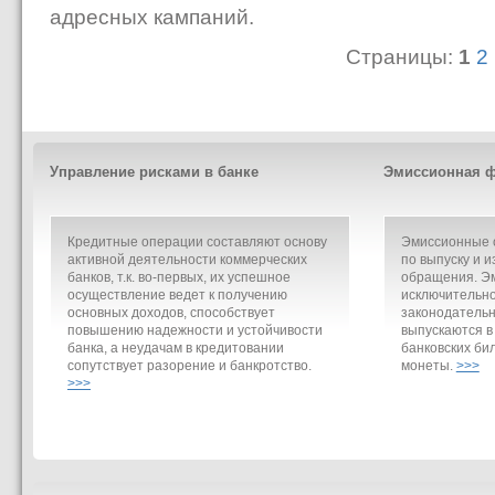
адресных кампаний.
Страницы:
1
2
Управление рисками в банке
Эмиссионная ф
Кредитные операции составляют основу
Эмиссионные о
активной деятельности коммерческих
по выпуску и и
банков, т.к. во-первых, их успешное
обращения. Э
осуществление ведет к получению
исключительно
основных доходов, способствует
законодательн
повышению надежности и устойчивости
выпускаются в
банка, а неудачам в кредитовании
банковских би
сопутствует разорение и банкротство.
монеты.
>>>
>>>