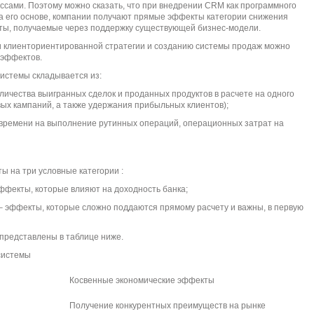
сами. Поэтому можно сказать, что при внедрении CRM как программного
на его основе, компании получают прямые эффекты категории снижения
ты, получаемые через поддержку существующей бизнес-модели.
и клиенториентированной стратегии и созданию системы продаж можно
 эффектов.
истемы складывается из:
ичества выигранных сделок и проданных продуктов в расчете на одного
ых кампаний, а также удержания прибыльных клиентов);
времени на выполнение рутинных операций, операционных затрат на
ы на три условные категории :
ффекты, которые влияют на доходность банка;
– эффекты, которые сложно поддаются прямому расчету и важны, в первую
представлены в таблице ниже.
системы
Косвенные экономические эффекты
Получение конкурентных преимуществ на рынке