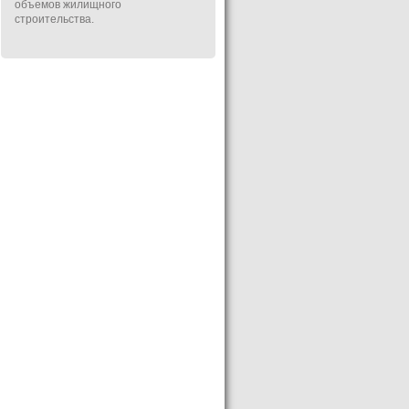
объемов жилищного
строительства.