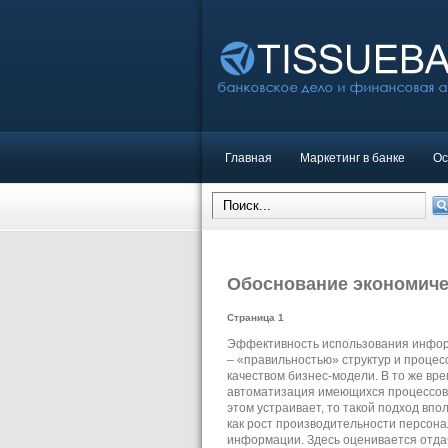
Главная
Маркетинг в банке
Ос
Обоснование экономич
Страница 1
Эффективность использования инфор
– «правильностью» структур и процесс
качеством бизнес-модели. В то же вр
автоматизация имеющихся процессов
этом устраивает, то такой подход впо
как рост производительности персон
информации. Здесь оценивается отдач