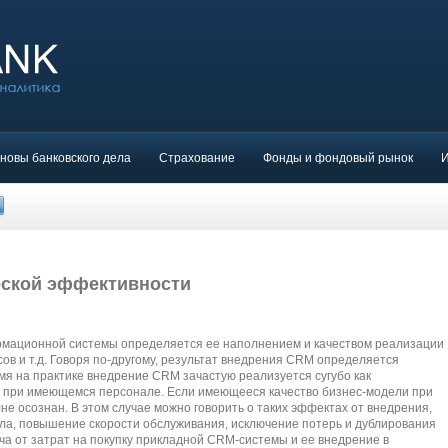
новы банковского дела
Страхование
Фонды и фондовый рынок
еской эффективности
мационной системы определяется ее наполнением и качеством реализации
ов и т.д. Говоря по-другому, результат внедрения CRM определяется
емя на практике внедрение CRM зачастую реализуется сугубо как
 при имеющемся персонале. Если имеющееся качество бизнес-модели при
лне осознан. В этом случае можно говорить о таких эффектах от внедрения,
ала, повышение скорости обслуживания, исключение потерь и дублирования
а от затрат на покупку прикладной CRM-системы и ее внедрение в