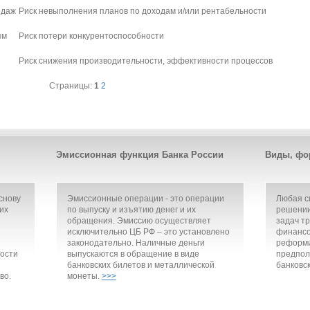
одаж
Риск невыполнения планов по доходам и/или рентабельности
ям
Риск потери конкурентоспособности
Риск снижения производительности, эффективности процессов
Страницы:
1
2
Эмиссионная функция Банка России
Виды, фо
снову
Эмиссионные операции - это операции
Любая с
их
по выпуску и изъятию денег и их
решении
обращения. Эмиссию осуществляет
задач т
исключительно ЦБ РФ – это установлено
финансо
законодательно. Наличные деньги
реформи
ости
выпускаются в обращение в виде
предпол
банковских билетов и металлической
банковск
во.
монеты.
>>>