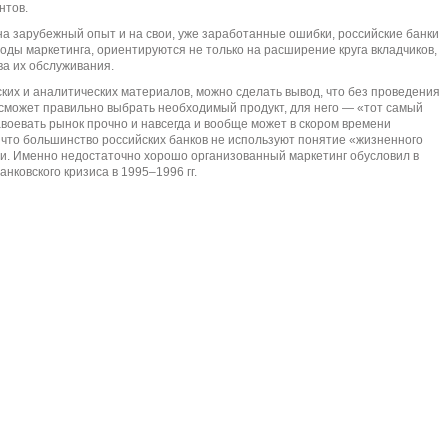
нтов.
на зарубежный опыт и на свои, уже заработанные ошибки, российские банки
оды маркетинга, ориентируются не только на расширение круга вкладчиков,
ва их обслуживания.
ских и аналитических материалов, можно сделать вывод, что без проведения
сможет правильно выбрать необходимый продукт, для него — «тот самый
авоевать рынок прочно и навсегда и вообще может в скором времени
, что большинство российских банков не используют понятие «жизненного
ии. Именно недостаточно хорошо организованный маркетинг обусловил в
нковского кризиса в 1995–1996 гг.