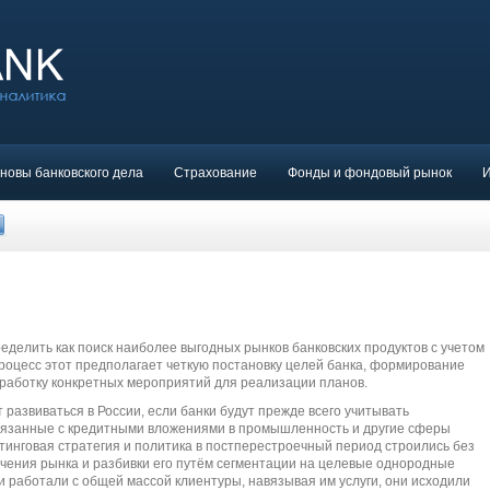
новы банковского дела
Страхование
Фонды и фондовый рынок
ределить как поиск наиболее выгодных рынков банковских продуктов с учетом
роцесс этот предполагает четкую постановку целей банка, формирование
зработку конкретных мероприятий для реализации планов.
развиваться в России, если банки будут прежде всего учитывать
вязанные с кредитными вложениями в промышленность и другие сферы
етинговая стратегия и политика в постперестроечный период строились без
чения рынка и разбивки его путём сегментации на целевые однородные
ки работали с общей массой клиентуры, навязывая им услуги, они исходили