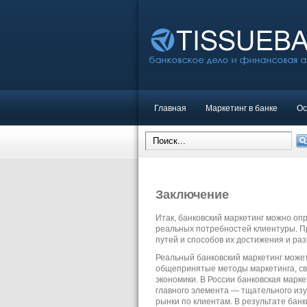
Главная
Маркетинг в банке
Ос
Заключение
Итак, банковский маркетинг можно оп
реальных потребностей клиентуры. П
путей и способов их достижения и ра
Реальный банковский маркетинг может 
общепринятые методы маркетинга, с
экономики. В России банковская марк
главного элемента — тщательного изу
рынки по клиентам. В результате бан