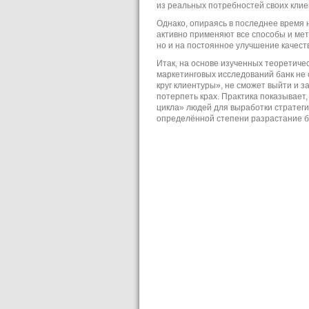
из реальных потребностей своих клие
Однако, опираясь в последнее время 
активно применяют все способы и мет
но и на постоянное улучшение качест
Итак, на основе изученных теоретиче
маркетинговых исследований банк не 
круг клиентуры», не сможет выйти и з
потерпеть крах. Практика показывает
цикла» людей для выработки стратег
определённой степени разрастание ба