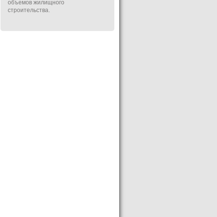
объемов жилищного
строительства.