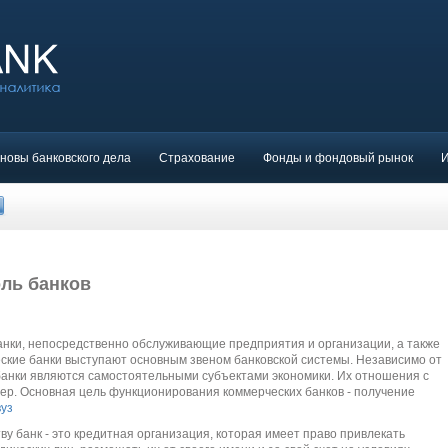
новы банковского дела
Страхование
Фонды и фондовый рынок
оль банков
анки, непосредственно обслуживающие предприятия и организации, а также
еские банки выступают основным звеном банковской системы. Независимо от
анки являются самостоятельными субъектами экономики. Их отношения с
ер. Основная цель функционирования коммерческих банков - получение
вуз
у банк - это кредитная организация, которая имеет право привлекать