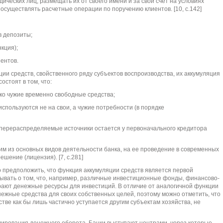
ческих лиц, размещать их от своего имени и за свой счет на условиях
 осуществлять расчетные операции по поручению клиентов. [10, с.142]
в депозиты;
кция);
иентов.
ии средств, свойственного ряду субъектов воспроизводства, их аккумуляция
остоят в том, что:
лько чужие временно свободные средства;
спользуются не на свои, а чужие потребности (в порядке
 перераспределяемые источники остается у первоначального кредитора
ним из основных видов деятельности банка, на ее проведение в современных
шение (лицензия). [7, с.281]
но предположить, что функция аккумуляции средств является первой
бывать о том, что, например, различные инвестиционные фонды, финансово-
ют денежные ресурсы для инвестиций. В отличие от аналогичной функции
ежные средства для своих собственных целей, поэтому можно отметить, что
тве как бы лишь частично уступается другим субъектам хозяйства, не
лирования денежного оборота. Банки выступают центрами, через которые