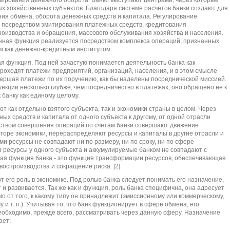
х хозяйственных субъектов. Благодаря системе расчетов банки создают для
ия обмена, оборота денежных средств и капитала. Регулирование
е посредством эмитирования платежных средств, кредитования
оизводства и обращения, массового обслуживания хозяйства и населения.
анная функция реализуется посредством комплекса операций, признанных
м как денежно-кредитным институтом.
ая функция. Под ней зачастую понимается деятельность банка как
проходят платежи предприятий, организаций, населения, и в этом смысле
вершая платежи по их поручению, как бы наделены посреднической миссией.
кции несколько глубже, чем посредничество в платежах, оно обращено не к
к банку как единому целому.
 как отдельно взятого субъекта, так и экономики страны в целом. Через
х средств и капитала от одного субъекта к другому, от одной отрасли
едством совершения операций по счетам банки совершают движение
екторе экономики, перераспределяют ресурсы и капиталы в другие отрасли и
 ресурсы не совпадают ни по размеру, ни по сроку, ни по сфере
ресурсы у одного субъекта и аккумулируемые банком не совпадают с
кая функция банка - это функция трансформации ресурсов, обеспечивающая
оспроизводства и сокращение риска. [2]
 его роль в экономике. Под ролью банка следует понимать его назначение,
т и развивается. Так же как и функция, роль банка специфична, она адресует
имо от того, к какому типу он принадлежит (эмиссионному или коммерческому,
и т. п.). Учитывая то, что банк функционирует в сфере обмена, его
еобходимо, прежде всего, рассматривать через данную сферу. Назначение
ает: