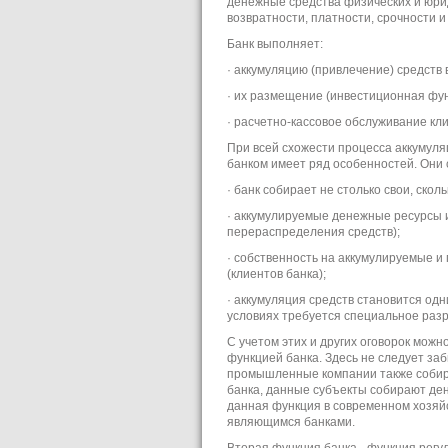
денежные средства физических и юриди
возвратности, платности, срочности и
Банк выполняет:
· аккумуляцию (привлечение) средств 
· их размещение (инвестиционная фун
· расчетно-кассовое обслуживание кл
При всей схожести процесса аккумуляц
банком имеет ряд особенностей. Они с
· банк собирает не столько свои, ско
· аккумулируемые денежные ресурсы и
перераспределения средств);
· собственность на аккумулируемые и
(клиентов банка);
· аккумуляция средств становится од
условиях требуется специальное разре
С учетом этих и других оговорок мож
функцией банка. Здесь не следует за
промышленные компании также собира
банка, данные субъекты собирают ден
данная функция в современном хозяйс
являющимся банками.
Вторая функция банка - функция регу