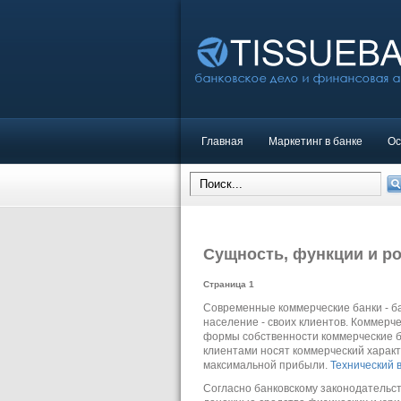
Главная
Маркетинг в банке
Ос
Сущность, функции и р
Страница 1
Современные коммерческие банки - б
население - своих клиентов. Коммерч
формы собственности коммерческие б
клиентами носят коммерческий характ
максимальной прибыли.
Технический 
Согласно банковскому законодательств