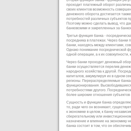
проходит платежный оборот различны
своих клиентов возможность совершен
денежного оборота достигается такж
потребностей различных субъектов пр
Поэтому можно сделать вывод, что д
банковскими и закрепленных за банко
Третья функция банка - посредническ
посредника в платежах. Через банки 
банки, находясь между клиентами, со
Однако понимание посреднической фун
одной операции, а к их совокупности, 
Через банки проходит денежный оборот
банки осуществляется перелив денежны
народного хозяйства к другой. Поср
капиталов, аккумулируя их в одном с
регионы. Перераспределяемые банками
функционирования. Высвободившиеся 
потребностями другого. Посредничес
более широкие отношения субъектов в
Сущность и функции банка определяют
то, ради чего он возникает, существуе
к экономике в целом, к банку независ
сберегательному или инвестиционному 
назначение и влияние на экономику н
банка состоит в том, что он обеспечив