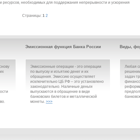
 и ресурсов, необходимых для поддержания непрерывности и ускорения
Страницы:
1
2
Эмиссионная функция Банка России
Виды, фо
снову
Эмиссионные операции - это операции
Любая с
их
по выпуску и изъятию денег и их
решении
обращения. Эмиссию осуществляет
задач т
исключительно ЦБ РФ – это установлено
финансо
законодательно. Наличные деньги
реформи
ости
выпускаются в обращение в виде
предпол
банковских билетов и металлической
банковск
во.
монеты.
>>>