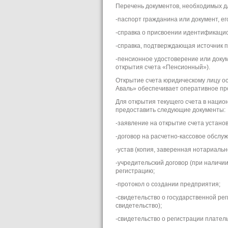
Перечень документов, необходимых дл
-паспорт гражданина или документ, е
-справка о присвоении идентификацио
-справка, подтверждающая источник п
-пенсионное удостоверение или доку
открытия счета «Пенсионный»).
Открытие счета юридическому лицу о
Аваль» обеспечивает оперативное про
Для открытия текущего счета в наци
предоставить следующие документы:
-заявление на открытие счета устано
-договор на расчетно-кассовое обслу
-устав (копия, заверенная нотариальн
-учредительский договор (при наличи
регистрацию;
-протокол о создании предприятия;
-свидетельство о государственной ре
свидетельство);
-свидетельство о регистрации плател