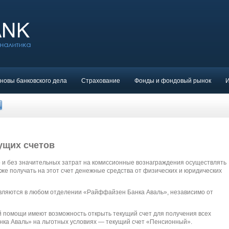
новы банковского дела
Страхование
Фонды и фондовый рынок
ущих счетов
о и без значительных затрат на комиссионные вознаграждения осуществлять
кже получать на этот счет денежные средства от физических и юридических
вляются в любом отделении «Райффайзен Банка Аваль», независимо от
 помощи имеют возможность открыть текущий счет для получения всех
ка Аваль» на льготных условиях — текущий счет «Пенсионный».