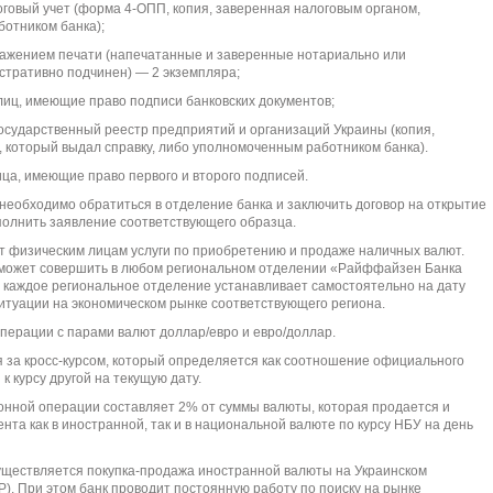
логовый учет (форма 4-ОПП, копия, заверенная налоговым органом,
отником банка);
тражением печати (напечатанные и заверенные нотариально или
стративно подчинен) — 2 экземпляра;
лиц, имеющие право подписи банковских документов;
государственный реестр предприятий и организаций Украины (копия,
 который выдал справку, либо уполномоченным работником банка).
ица, имеющие право первого и второго подписей.
 необходимо обратиться в отделение банка и заключить договор на открытие
аполнить заявление соответствующего образца.
 физическим лицам услуги по приобретению и продаже наличных валют.
может совершить в любом региональном отделении «Райффайзен Банка
 каждое региональное отделение устанавливает самостоятельно на дату
итуации на экономическом рынке соответствующего региона.
перации с парами валют доллар/евро и евро/доллар.
 за кросс-курсом, который определяется как соотношение официального
 курсу другой на текущую дату.
онной операции составляет 2% от суммы валюты, которая продается и
нта как в иностранной, так и в национальной валюте по курсу НБУ на день
осуществляется покупка-продажа иностранной валюты на Украинском
. При этом банк проводит постоянную работу по поиску на рынке