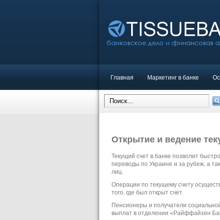
Главная
Маркетинг в банке
Ос
Открытие и ведение тек
Текущий счет в банке позволит быстр
переводы по Украине и за рубеж, а та
лиц.
Операции по текущему счету осущест
того, где был открыт счет.
Пенсионеры и получатели социальной
выплат в отделении «Райффайзен Бан