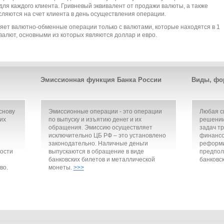
для каждого клиента. Гривневый эквивалент от продажи валюты, а также
ляются на счет клиента в день осуществления операции.
ет валютно-обменные операции только с валютами, которые находятся в 1
валют, основными из которых являются доллар и евро.
Эмиссионная функция Банка России
Виды, фо
снову
Эмиссионные операции - это операции
Любая с
их
по выпуску и изъятию денег и их
решении
обращения. Эмиссию осуществляет
задач т
исключительно ЦБ РФ – это установлено
финансо
законодательно. Наличные деньги
реформи
ости
выпускаются в обращение в виде
предпол
банковских билетов и металлической
банковск
во.
монеты.
>>>