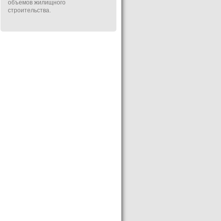
объемов жилищного
строительства.