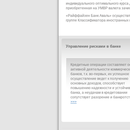
индивидуального оптимального курса 
приобретенная на УМВР валюта зачис
«Райффайзен Банк Аваль» осуществля
группе Классификатора иностранных 
Управление рисками в банке
Кредитные операции составляют о
активной деятельности коммерческ
банков, т.к. во-первых, их успешное
осуществление ведет к получению
основных доходов, способствует
повышению надежности и устойчив
банка, а неудачам в кредитовании
сопутствует разорение и банкротст
>>>