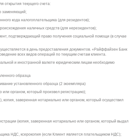
я открытия текущего счета:
го заменяющий;
нного кода налогоплательщика (для резидентов);
роисхождения наличных средств (для нерезидентов);
мент, подтверждающий право получения социальной помощи (в случае
существляется в день предоставления документов. «Райффайзен Банк
ведение всех видов операций по текущим счетам клиента.
ональной и иностранной валюте юридическим лицам необходимо
вленного образца
живание установленного образца (2 экземпляра)
о или органом, который произвел регистрацию);
и), копия, заверенная нотариально или органом, который осуществил
гистрации (копия, заверенная нотариально или органом, который выдал
ьщика НДС, ксерокопия (если Клиент является плательщиком НДС);