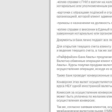
-копию справки с ГНИ о взятии на на
нотариально или уполномоченным раб
-карточки с образцами подписей и о
организацией, которой клиент админи
-приказы о назначении на должность 
-копию справки о внесении в Единый 
заверенная нотариально или органом,
Документы в банк лично подают все л
Для открытия текущего счета клиенту
и ведение текущего счета, а так же з
«Райффайзен Банк Аваль» предлагает
Валютно-обменные операции клиент 
Аваль». Курсы покупки-продажи валют
осуществления операции, исходя из с
Также банк проводит конверсионные о
Конверсия этих валют осуществляется
курса НБУ одной иностранной валюты к
Комиссия за осуществление конверси
может быть уплачена по желанию клие
осуществления конверсии.
Так же, согласно заявкам клиентов, 
межбанковском валютном рынке (УМВР)