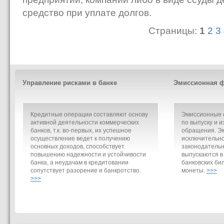
средство при уплате долгов.
Страницы:
1
2
3
Управление рисками в банке
Эмиссионная ф
Кредитные операции составляют основу
Эмиссионные о
активной деятельности коммерческих
по выпуску и и
банков, т.к. во-первых, их успешное
обращения. Э
осуществление ведет к получению
исключительно
основных доходов, способствует
законодательн
повышению надежности и устойчивости
выпускаются в
банка, а неудачам в кредитовании
банковских би
сопутствует разорение и банкротство.
монеты.
>>>
>>>