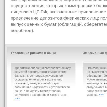
осуществления которых коммерческие банк
лицензию ЦБ РФ, включенные: привлечение 
привлечение депозитов физических лиц; пол
выпуск ценных бумаг (облигаций, сберегат
подобное).
Управление рисками в банке
Эмиссионная ф
Кредитные операции составляют основу
Эмиссионные о
активной деятельности коммерческих
по выпуску и и
банков, т.к. во-первых, их успешное
обращения. Э
осуществление ведет к получению
исключительно
основных доходов, способствует
законодательн
повышению надежности и устойчивости
выпускаются в
банка, а неудачам в кредитовании
банковских би
сопутствует разорение и банкротство.
монеты.
>>>
>>>