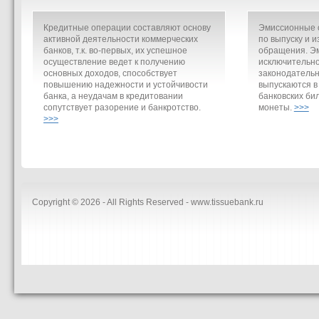
Кредитные операции составляют основу
Эмиссионные о
активной деятельности коммерческих
по выпуску и и
банков, т.к. во-первых, их успешное
обращения. Э
осуществление ведет к получению
исключительно
основных доходов, способствует
законодательн
повышению надежности и устойчивости
выпускаются в
банка, а неудачам в кредитовании
банковских би
сопутствует разорение и банкротство.
монеты.
>>>
>>>
Copyright © 2026 - All Rights Reserved - www.tissuebank.ru