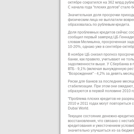
октябре сократился на 362 млрд рублей
С начала года "плохих долгов" стало б
Значительная доля просрочки приходит
физическим лица не выплатили вовремя
образовалась по рублевым кредита.
Доля проблемных кредитов сейчас сост
сообщил первый зампред ЦБ Геннадий
словам Меликьяна, просроченная задо
10-20%, однако уже в сентябре-октябр
В ноябре ЦБ снизил прогноз просроче
банки, как правило, учитывают не то
задолженности выше. У Сбербанка в пе
ВТБ - 9,1% (включая вынужденную рест
"Возрождения" - 4,2% за девять месяц
Риски для банков за последние месяц
стабилизации. При этом они ожидают,
образуются в первой половине 2010 г
"Проблема плохих кредитов не разреше
2010 и 2011 годах могут повториться
Dubai World.
Текущее состояние денежно-кредитно
восстановления, что связано с неста
кредитования и ужесточением услови
значительно улучшиться из-за бюджет