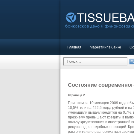
Главная
Маркетинг в банке
Ос
Состояние современног
Страница 2
При этом за 10 месяцев 2009 года об
10,5%, или на 422,5 млрд рублей и на 
уменьшили выдачу кредитов на 0,7%, 
прежнему превышают кредиты в валюте 
пользу кредитования в иностранной в
ресурсов для подобных операций. Кре
расточительно распоряжаться своими