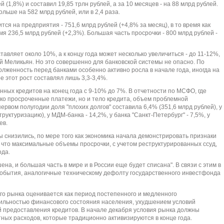
 (1,8%) и составил 19,85 трлн рублей, а за 10 месяцев - на 88 млрд рублей.
ольше на 582 млрд рублей, или в 2,4 раза.
ся на предприятия - 751,6 млрд рублей (+4,8% за месяц), в то время как
 236,5 млрд рублей (+2,3%). Большая часть просрочки - 800 млрд рублей -
авляет около 10%, а к концу года может несколько увеличиться - до 11-12%,
 Меликьян. Но это совершенно для банковской системы не опасно. По
лженность перед банками особенно активно росла в начале года, иногда на
е этот рост составлял лишь 3,3-3,4%.
нных кредитов на конец года с 9-10% до 7%. В отчетности по МСФО, где
лько просроченные платежи, но и тело кредита, объем проблемной
рвом полугодии доля "плохих долгов" составила 6,4% (351,6 млрд рублей), у
руктуризацию), у МДМ-банка - 14,2%, у банка "Санкт-Петербург" - 7,5%, у
ев.
ы снизились, по мере того как экономика начала демонстрировать признаки
 что максимальные объемы просрочки, с учетом реструктурированных ссуд,
ода.
на, и большая часть в мире и в России еще будет списана". В связи с этим в
 события, аналогичные техническому дефолту государственного инвестфонда
го рынка оценивается как период постепенного и медленного
бильностью финансового состояния населения, ухудшением условий
й предоставления кредитов. В начале декабря условия рынка должны
ных расходов, которые традиционно активизируются в конце года.