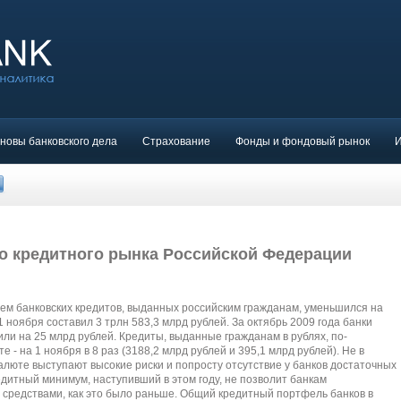
новы банковского дела
Страхование
Фонды и фондовый рынок
о кредитного рынка Российской Федерации
ъем банковских кредитов, выданных российским гражданам, уменьшился на
1 ноября составил 3 трлн 583,3 млрд рублей. За октябрь 2009 года банки
или на 25 млрд рублей. Кредиты, выданные гражданам в рублях, по-
- на 1 ноября в 8 раз (3188,2 млрд рублей и 395,1 млрд рублей). Не в
алюте выступают высокие риски и попросту отсутствие у банков достаточных
дитный минимум, наступивший в этом году, не позволит банкам
 средствами, как это было раньше. Общий кредитный портфель банков в