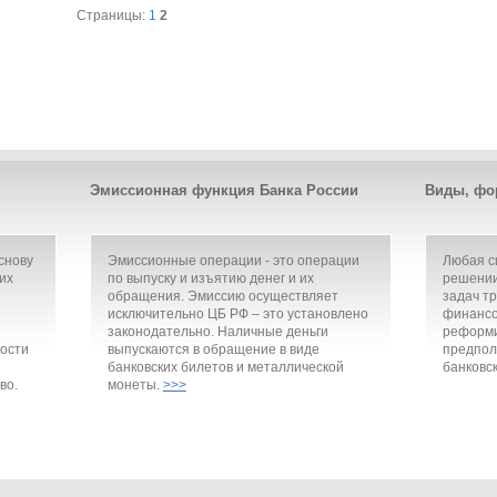
Страницы:
1
2
Эмиссионная функция Банка России
Виды, фо
снову
Эмиссионные операции - это операции
Любая с
их
по выпуску и изъятию денег и их
решении
обращения. Эмиссию осуществляет
задач т
исключительно ЦБ РФ – это установлено
финансо
законодательно. Наличные деньги
реформи
ости
выпускаются в обращение в виде
предпол
банковских билетов и металлической
банковск
во.
монеты.
>>>