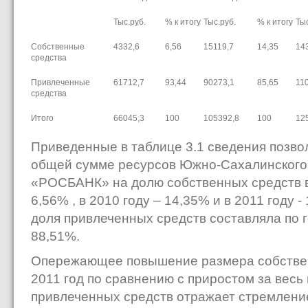
Тыс.руб.
% к итогу
Тыс.руб.
% к итогу
Тыс
Собственные
4332,6
6,56
15119,7
14,35
14
средства
Привлеченные
61712,7
93,44
90273,1
85,65
11
средства
Итого
66045,3
100
105392,8
100
12
Приведенные в таблице 3.1 сведения позвол
общей сумме ресурсов Южно-Сахалинског
«РОСБАНК» на долю собственных средств в
6,56% , в 2010 году – 14,35% и в 2011 году 
доля привлеченных средств составляла по 
88,51%.
Опережающее повышение размера собственн
2011 год по сравнению с приростом за вес
привлеченных средств отражает стремление