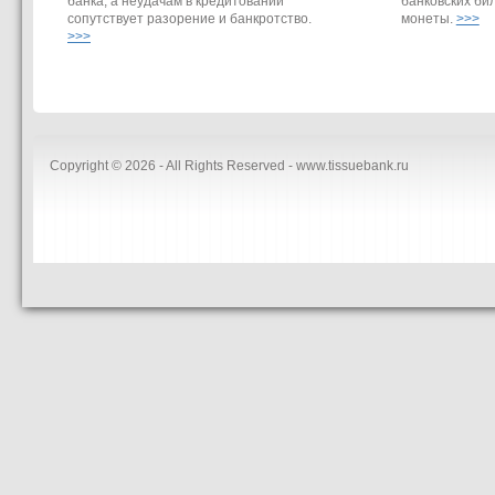
банка, а неудачам в кредитовании
банковских би
сопутствует разорение и банкротство.
монеты.
>>>
>>>
Copyright © 2026 - All Rights Reserved - www.tissuebank.ru