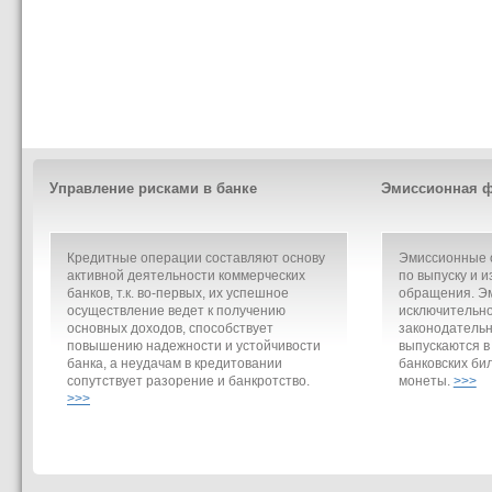
Управление рисками в банке
Эмиссионная ф
Кредитные операции составляют основу
Эмиссионные о
активной деятельности коммерческих
по выпуску и и
банков, т.к. во-первых, их успешное
обращения. Э
осуществление ведет к получению
исключительно
основных доходов, способствует
законодательн
повышению надежности и устойчивости
выпускаются в
банка, а неудачам в кредитовании
банковских би
сопутствует разорение и банкротство.
монеты.
>>>
>>>