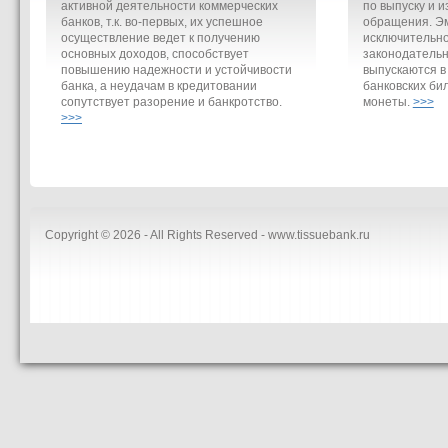
активной деятельности коммерческих
по выпуску и и
банков, т.к. во-первых, их успешное
обращения. Э
осуществление ведет к получению
исключительно
основных доходов, способствует
законодательн
повышению надежности и устойчивости
выпускаются в
банка, а неудачам в кредитовании
банковских би
сопутствует разорение и банкротство.
монеты.
>>>
>>>
Copyright © 2026 - All Rights Reserved - www.tissuebank.ru