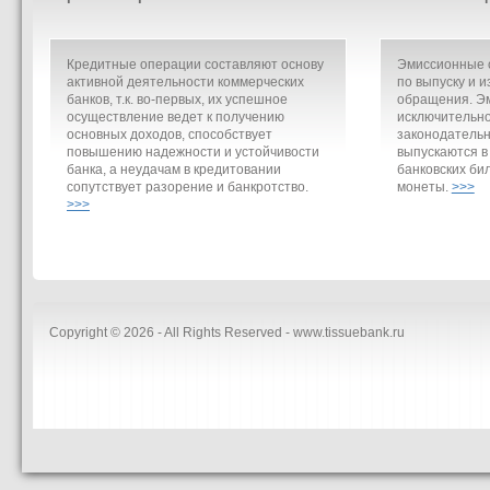
Кредитные операции составляют основу
Эмиссионные о
активной деятельности коммерческих
по выпуску и и
банков, т.к. во-первых, их успешное
обращения. Э
осуществление ведет к получению
исключительно
основных доходов, способствует
законодательн
повышению надежности и устойчивости
выпускаются в
банка, а неудачам в кредитовании
банковских би
сопутствует разорение и банкротство.
монеты.
>>>
>>>
Copyright © 2026 - All Rights Reserved - www.tissuebank.ru