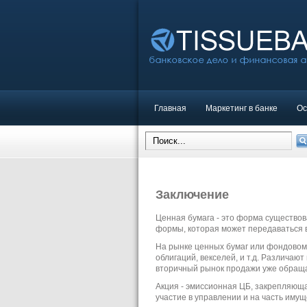
Главная
Маркетинг в банке
Ос
Заключение
Ценная бумага - это форма существов
формы, которая может передаваться в
На рынке ценных бумаг или фондовом 
облигаций, векселей, и т.д. Различа
вторичный рынок продажи уже обращ
Акция - эмиссионная ЦБ, закрепляюща
участие в управлении и на часть имущ