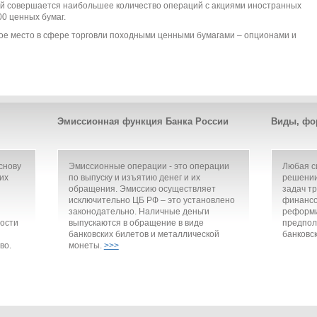
ней совершается наибольшее количество операций с акциями иностранных
00 ценных бумаг.
е место в сфере торговли походными ценными бумагами – опционами и
Эмиссионная функция Банка России
Виды, фо
снову
Эмиссионные операции - это операции
Любая с
их
по выпуску и изъятию денег и их
решении
обращения. Эмиссию осуществляет
задач т
исключительно ЦБ РФ – это установлено
финансо
законодательно. Наличные деньги
реформи
ости
выпускаются в обращение в виде
предпол
банковских билетов и металлической
банковск
во.
монеты.
>>>