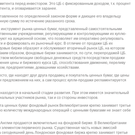
эмитента перед инвестором. Это ЦБ с фиксированным доходом, т.к. процент
тента, и оговариваются заранее.
оставленное по определенной законом форме и дающее его владельцу
нную сумму по истечению указанного срока.
и инструмент рынка ценных бумаг, представленный самостоятельными
ственными учреждениями, регулирующими и контролирующими их куплю-
ют на аукционной основе, что позволяет им оперативно регулировать
и и формировать их рыночный курс. В отличие от продажи ЦБ их
довые биржи образуют и обслуживают вторичный рынок ЦБ, на котором
ким образом, фондовые биржи занимаются, по сути, перепродажей ЦБ.
ством мобилизации свободных денежных средств посредством продажи
ления цены и биржевого курса ЦБ, способствования движению, переливу
вом, предприятиями, домашними хозяйствами.
сто, где находят друг друга продавец и покупатель ценных бумаг, где цены
и предложением на них, а сам процесс купли-продажи регламентируется
находится в начальной стадии развития. При этом имеется значительный
нальных участников рынка, так и со стороны инвесторов.
ота ценных бумаг фондовый рынок Великобритании крепко занимает третье
по количеству международных операций с ценными бумагами не знает себе
 Англии продаются включительно на фондовой бирже. В Великобритании
элементом первичного рынка. Существенная часть новых эмиссий
а сегодняшний день Лондонская фондовая биржа крепко занимает третье