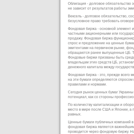
Облигация - долговое обязательство 
не зависит от результатов работы эми
Вексель - долговое обязательство, с
безусловное право требовать оговоре
Фондовая биржа - основной элемент 
частными акционерными или государ
продажу. Фондовая биржа функциониру
спрос и предложение на ценные бумаг
эмитентами на первичном рынке, фон
обращаются ранее выпущенные ЦБ. Та
Фондовые биржи призваны быть сред
владельцам этих средств ЦБ, установ
денежного капитала между государст
Фондовая биржа - это, прежде всего ме
на эти бумаги определяются спросом 
правилами и нормами.
Сегодня рынок ценных бумаг Украины 
потенциал, как со стороны профессио
По количеству капитализации и обор
место в мире после США и Японии, а 
равных.
Ценные бумаги публичных компаний в
фондовая биржа является важнейшим 
проводится через фондовую биржу. Н