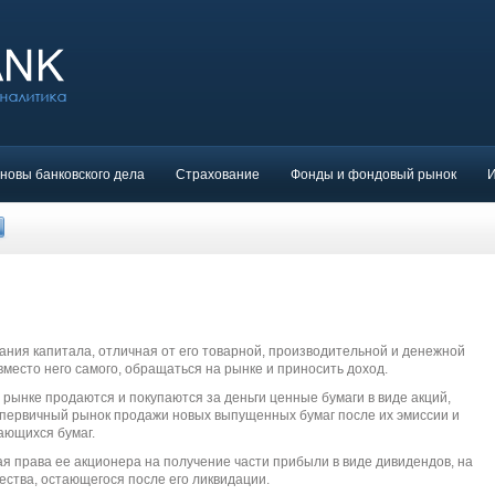
новы банковского дела
Страхование
Фонды и фондовый рынок
ания капитала, отличная от его товарной, производительной и денежной
место него самого, обращаться на рынке и приносить доход.
рынке продаются и покупаются за деньги ценные бумаги в виде акций,
ют первичный рынок продажи новых выпущенных бумаг после их эмиссии и
ающихся бумаг.
я права ее акционера на получение части прибыли в виде дивидендов, на
ества, остающегося после его ликвидации.