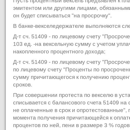
Пусть процентный вексель предъявлен к пла
эмитентом или другими лицами, обязан­ными
он будет списываться "на просрочку".
В банке-векселедержателе выполняются сле
Д-т сч. 51409 - по лицевому счету "Просроче
103 ед. -на вексельную сумму с учетом упл
накопленного процентного дохода;
Д-т сч. 51409 - по лицевому счету "Просроче
по лицевому счету "Проценты по просроченны
сумму причитающегося к получению процен
сроков.
При совершении протеста по векселю в уст
списывается с балансового счета 51409 на 
не оплаченные в срок и опротесто­ванные", 
момента получения причитающейся к оплат
процентов по ней, пени в размере 3 % годов