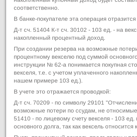
соответственно.
В банке-покупателе эта операция отразитс
Д-т сч. 51404 К-т сч. 30102 - 103 ед. - на ве
накопленный процентный доход.
При создании резерва на возможные потери
процентному векселю под суммой основного 
инструкции № 62-а понимается покупная ст
векселя, т.е. с учетом упла­ченного накопле
нашем при­мере 103 ед.).
В учете это отражается проводкой:
Д-т сч. 70209 - по символу 29101 "Отчис­ле
возможные потери по ссу­дам, не относимые 
51410 - по лицево­му счету векселя - 103 ед
основно­го долга, так как вексель относится 