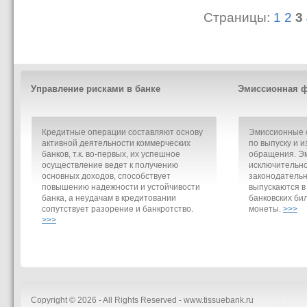
Страницы:
1
2
3
Управление рисками в банке
Эмиссионная ф
Кредитные операции составляют основу
Эмиссионные о
активной деятельности коммерческих
по выпуску и и
банков, т.к. во-первых, их успешное
обращения. Э
осуществление ведет к получению
исключительно
основных доходов, способствует
законодательн
повышению надежности и устойчивости
выпускаются в
банка, а неудачам в кредитовании
банковских би
сопутствует разорение и банкротство.
монеты.
>>>
>>>
Copyright © 2026 - All Rights Reserved - www.tissuebank.ru