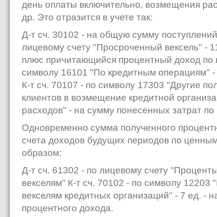
день оплаты включительно, возмещения расх
др. Это отразится в учете так:
Д-т сч. 30102 - на общую сумму поступлений К
лицевому счету "Просроченный век­сель" - 1
плюс причитающий­ся процентный доход по ве
символу 16101 "По кредитным операциям" - 
К-т сч. 70107 - по символу 17303 "Другие п
клиентов в возмещение кредитной организа
расходов" - на сумму понесенных затрат по
Одновременно сумма полученного процентн
счета доходов будущих периодов по цен­н
образом:
Д-т сч. 61302 - по лицевому счету "Процен
векселям" К-т сч. 70102 - по символу 12203
векселям кредитных организаций" - 7 ед. - н
процентного дохода.