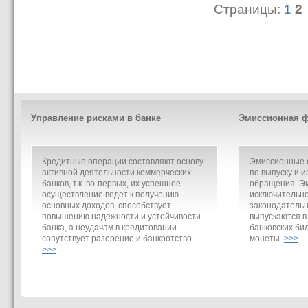
Страницы:
1
2
Управление рисками в банке
Эмиссионная ф
Кредитные операции составляют основу
Эмиссионные о
активной деятельности коммерческих
по выпуску и и
банков, т.к. во-первых, их успешное
обращения. Э
осуществление ведет к получению
исключительно
основных доходов, способствует
законодательн
повышению надежности и устойчивости
выпускаются в
банка, а неудачам в кредитовании
банковских би
сопутствует разорение и банкротство.
монеты.
>>>
>>>