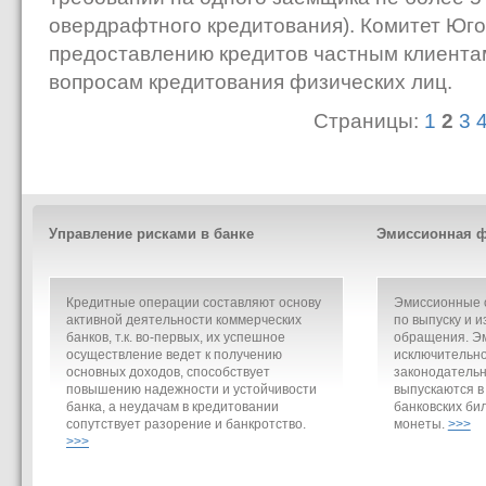
овердрафтного кредитования). Комитет Юго
предоставлению кредитов частным клиента
вопросам кредитования физических лиц.
Страницы:
1
2
3
Управление рисками в банке
Эмиссионная ф
Кредитные операции составляют основу
Эмиссионные о
активной деятельности коммерческих
по выпуску и и
банков, т.к. во-первых, их успешное
обращения. Э
осуществление ведет к получению
исключительно
основных доходов, способствует
законодательн
повышению надежности и устойчивости
выпускаются в
банка, а неудачам в кредитовании
банковских би
сопутствует разорение и банкротство.
монеты.
>>>
>>>