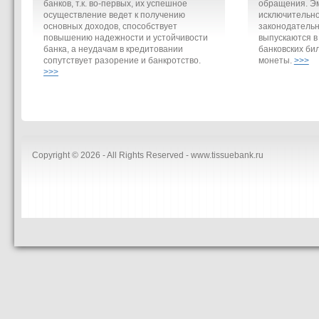
банков, т.к. во-первых, их успешное
обращения. Э
осуществление ведет к получению
исключительно
основных доходов, способствует
законодательн
повышению надежности и устойчивости
выпускаются в
банка, а неудачам в кредитовании
банковских би
сопутствует разорение и банкротство.
монеты.
>>>
>>>
Copyright © 2026 - All Rights Reserved - www.tissuebank.ru