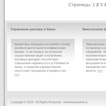
Страницы:
1
2
3
Управление рисками в банке
Эмиссионная ф
Кредитные операции составляют основу
Эмиссионные о
активной деятельности коммерческих
по выпуску и и
банков, т.к. во-первых, их успешное
обращения. Э
осуществление ведет к получению
исключительно
основных доходов, способствует
законодательн
повышению надежности и устойчивости
выпускаются в
банка, а неудачам в кредитовании
банковских би
сопутствует разорение и банкротство.
монеты.
>>>
>>>
Copyright © 2026 - All Rights Reserved - www.tissuebank.ru