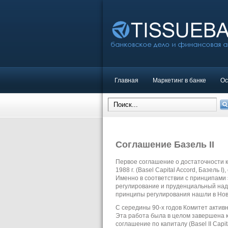
Главная
Маркетинг в банке
Ос
Соглашение Базель II
Первое соглашение о достаточности к
1988 г. (Basel Capital Accord, Базель
Именно в соответствии с принципами
регулирование и пруденциальный надз
принципы регулирования нашли в Новом 
С середины 90-х годов Комитет акти
Эта работа была в целом завершена к
соглашение по капиталу (Basel II Capi