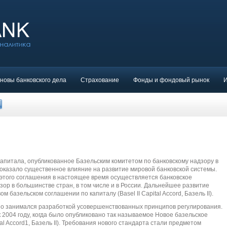
новы банковского дела
Страхование
Фонды и фондовый рынок
апитала, опубликованное Базельским комитетом по банковскому надзору в
 I), оказало существенное влияние на развитие мировой банковской системы.
 этого соглашения в настоящее время осуществляется банковское
ор в большинстве стран, в том числе и в России. Дальнейшее развитие
базельском соглашении по капиталу (Basel II Capital Accord, Базель II).
вно занимался разработкой усовершенствованных принципов регулирования.
 2004 году, когда было опубликовано так называемое Новое базельское
tal Accord1, Базель II). Требования нового стандарта стали предметом