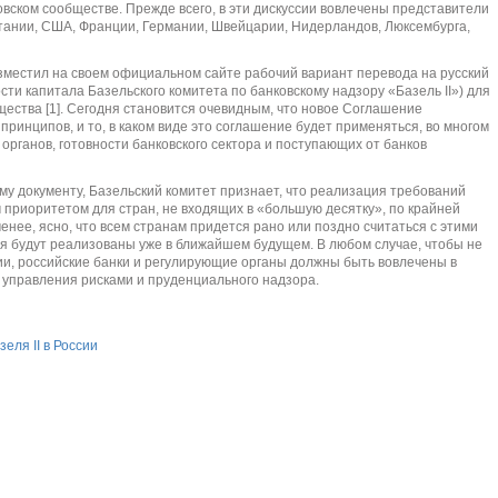
вском сообществе. Прежде всего, в эти дискуссии вовлечены представители
тании, США, Франции, Германии, Швейцарии, Нидерландов, Люксембурга,
азместил на своем официальном сайте рабочий вариант перевода на русский
ти капитала Базельского комитета по банковскому надзору «Базель II») для
щества [1]. Сегодня становится очевидным, что новое Соглашение
 принципов, и то, в каком виде это соглашение будет применяться, во многом
органов, готовности банковского сектора и поступающих от банков
ому документу, Базельский комитет признает, что реализация требований
м приоритетом для стран, не входящих в «большую десятку», по крайней
менее, ясно, что всем странам придется рано или поздно считаться с этими
я будут реализованы уже в ближайшем будущем. В любом случае, чтобы не
ии, российские банки и регулирующие органы должны быть вовлечены в
 управления рисками и пруденциального надзора.
ля II в России