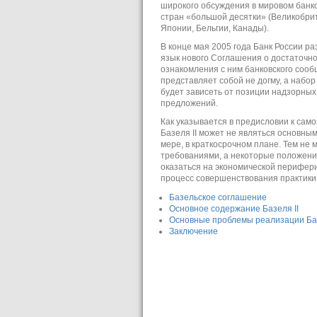
широкого обсуждения в мировом банко
стран «большой десятки» (Великобри
Японии, Бельгии, Канады).
В конце мая 2005 года Банк России р
язык нового Соглашения о достаточнос
ознакомления с ним банковского сооб
представляет собой не догму, а набор
будет зависеть от позиции надзорных 
предложений.
Как указывается в предисловии к сам
Базеля II может не являться основны
мере, в краткосрочном плане. Тем не 
требованиями, а некоторые положени
оказаться на экономической перифер
процесс совершенствования практики
Базельское соглашение
Основное содержание Базеля II
Основные проблемы реализации Базе
Заключение