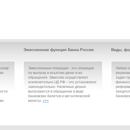
Эмиссионная функция Банка России
Виды, фо
снову
Эмиссионные операции - это операции
Любая с
их
по выпуску и изъятию денег и их
решении
обращения. Эмиссию осуществляет
задач т
исключительно ЦБ РФ – это установлено
финансо
законодательно. Наличные деньги
реформи
ости
выпускаются в обращение в виде
предпол
банковских билетов и металлической
банковск
во.
монеты.
>>>