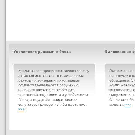
Управление рисками в банке
Эмиссионная ф
Кредитные операции составляют основу
Эмиссионные о
активной деятельности коммерческих
по выпуску и и
банков, т.к. во-первых, их успешное
обращения. Э
осуществление ведет к получению
исключительно
основных доходов, способствует
законодательн
повышению надежности и устойчивости
выпускаются в
банка, а неудачам в кредитовании
банковских би
сопутствует разорение и банкротство.
монеты.
>>>
>>>